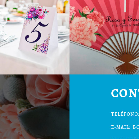
CON
TELÉFONO: 
E-MAIL:
B